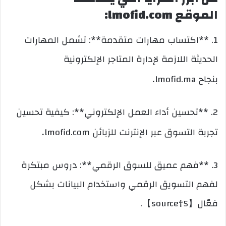
الموقع lmofid.com:
1. **اكتساب مهارات متقدمة**: تشمل المهارات
الحديثة اللازمة لإدارة المتاجر الإلكترونية
.
بنجاح lmofid.ma
2. **تحسين أداء العمل الإلكتروني**: كيفية تحسين
.
تجربة التسوق عبر الإنترنت للزبائن lmofid.com
3. **فهم عميق للسوق الرقمي**: دروس مبتكرة
لفهم التسويق الرقمي واستخدام البيانات بشكل
فعّال【5†source】.