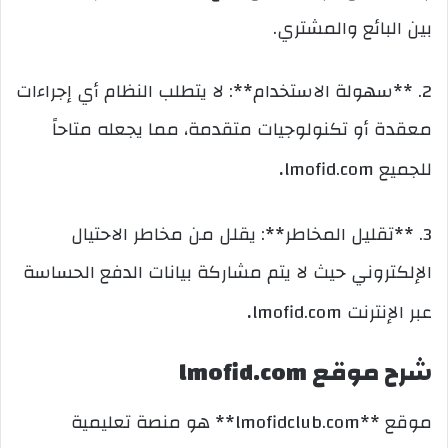
بين البائع والمشتري.
2. **سهولة الاستخدام**: لا يتطلب النظام أي إجراءات
معقدة أو تكنولوجيات متقدمة، مما يجعله متاحاً
.
للجميع lmofid.com
3. **تقليل المخاطر**: يقلل من مخاطر الاحتيال
الإلكتروني حيث لا يتم مشاركة بيانات الدفع الحساسة
.
عبر الإنترنت lmofid.com
شرح موقع lmofid.com
موقع **lmofidclub.com** هو منصة تعليمية