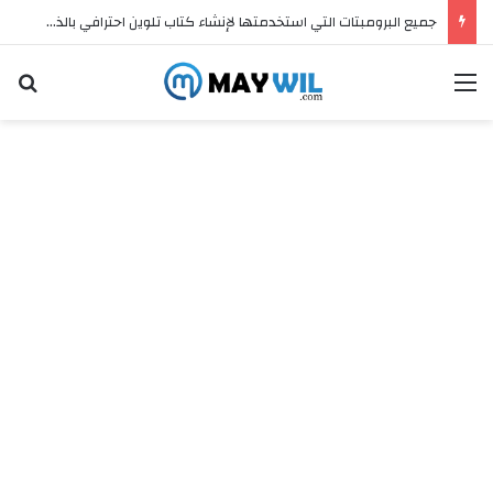
جميع البرومبتات التي استخدمتها لإنشاء كتاب تلوين احترافي بالذكاء الاصطناعي وبيعه على Etsy (مجانًا)
القائمة
ال