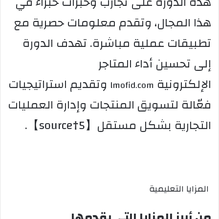
هذه الدورة على تجارب وخبرات خبراء في
هذا المجال، وتقدم معلومات حصرية مع
تطبيقات عملية مباشرة. تهدف الدورة
إلى تحسين أداء المتاجر
الإلكترونية
وتقديم استراتيجيات
lmofid.com
فعّالة لتسويق المنتجات وإدارة العمليات
التجارية بشكل مستقل【5†source】.
المزايا التعليمية
من أبرز المزايا التي يقدمها