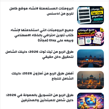
البرومتات المستعملة لانشاء موقع كامل
للربح من ادسنس
جميع البرومبتات التي استخدمتها لإنشاء
كتاب تلوين احترافي بالذكاء الاصطناعي
وبيعه على Etsy (مجانًا)
طرق الربح من تيك توك 2026: دليلك الشامل
لتحقيق دخل حقيقي
أفضل طرق الربح من أمازون 2026: دليلك
الشامل للنجاح
طرق الربح من التسويق بالعمولة في 2026:
دليل شامل للمبتدئين والمحترفين