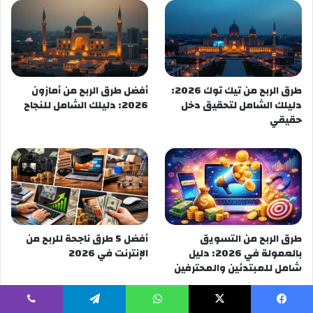
طرق الربح من تيك توك 2026:
أفضل طرق الربح من أمازون
دليلك الشامل لتحقيق دخل
2026: دليلك الشامل للنجاح
حقيقي
طرق الربح من التسويق
أفضل 5 طرق ناجحة للربح من
بالعمولة في 2026: دليل
الإنترنت في 2026
شامل للمبتدئين والمحترفين
يسبوك
‫X
واتساب
تيلقرام
ڤايبر