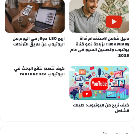
دليل شامل لاستخدام أداة
اربح 180 دولار في اليوم من
TubeBuddy لزيادة نمو قناة
اليوتيوب عن طريق الترندات
يوتيوب وتحسين السيو في عام
2025
كيف تتصدر نتائج البحث في
اليوتيوب YouTube seo
كيف تربح من اليوتيوب: دليلك
الشامل