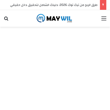
أفضل طرق الربح من أمازون 2026: دليلك الشامل للنجاح
القائمة
ال