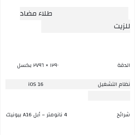
طلاء مضاد
للزيت
الدقة ١٢٩٠ × ٢٧٩٦ بكسل
نظام التشغيل iOS 16
شرائح 4 نانومتر – أبل A16 بيونيك