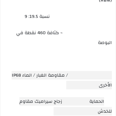
(HBM)
نسبة 19.5: 9
~ كثافة 460 نقطة في
البوصة
/ مقاومة الغبار / الماء IP68
الأخرى
الحماية
زجاج سيراميك مقاوم
للخدش