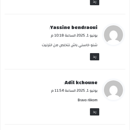
رد
ي
Yassine bendraoui
:
ق
يونيو 1, 2025 الساعة 10:18 م
و
شنو خاسني باش نتخلص من انترنيت
ل
رد
ي
Adil kchoune
:
ق
يونيو 1, 2025 الساعة 11:54 م
و
Bravo rlikom
ل
رد