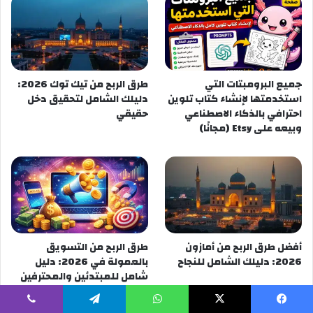
جميع البرومبتات التي
طرق الربح من تيك توك 2026:
استخدمتها لإنشاء كتاب تلوين
دليلك الشامل لتحقيق دخل
احترافي بالذكاء الاصطناعي
حقيقي
وبيعه على Etsy (مجانًا)
أفضل طرق الربح من أمازون
طرق الربح من التسويق
2026: دليلك الشامل للنجاح
بالعمولة في 2026: دليل
شامل للمبتدئين والمحترفين
يسبوك
‫X
واتساب
تيلقرام
ڤايبر