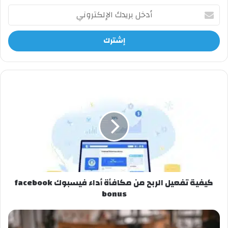
أدخل
بريدك
الإلكتروني
كيفية
تفعيل
الربح
من
مكافأة
أداء
فيسبوك
facebook
bonus
كيفية تفعيل الربح من مكافأة أداء فيسبوك facebook
bonus
دورة
شاملة