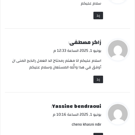
سلام عليكم
ل
رد
ي
زاكر مصطفى
:
ق
يونيو 1, 2025 الساعة 12:33 م
و
اسلام عليكم انا مهتم رمحتاج الد العمل رالذبح اتمنى ان
ل
أوفق في هدا والله المستعان وسلام عليكم
رد
ي
Yassine bendraoui
:
ق
يونيو 1, 2025 الساعة 10:16 م
و
cheno khasni ndir
ل