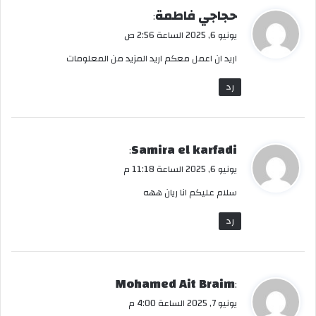
ي
حجاجي فاطمة
:
ق
يونيو 6, 2025 الساعة 2:56 ص
و
اريد ان اعمل معكم اريد المزيد من المعلومات
ل
رد
ي
Samira el karfadi
:
ق
يونيو 6, 2025 الساعة 11:18 م
و
سلام عليكم انا ريان ههه
ل
رد
ي
‪Mohamed Ait Braim
:
ق
يونيو 7, 2025 الساعة 4:00 م
و