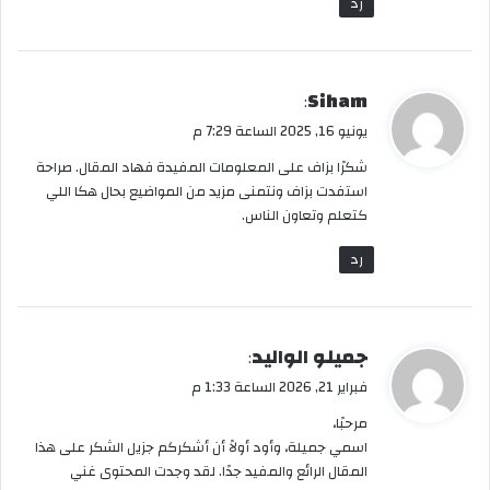
رد
ي
Siham
:
ق
يونيو 16, 2025 الساعة 7:29 م
و
شكرًا بزاف على المعلومات المفيدة فهاد المقال. صراحة
ل
استفدت بزاف ونتمنى مزيد من المواضيع بحال هكا اللي
كتعلم وتعاون الناس.
رد
ي
جميلو الواليد
:
ق
فبراير 21, 2026 الساعة 1:33 م
و
مرحبًا،
ل
اسمي جميلة، وأود أولاً أن أشكركم جزيل الشكر على هذا
المقال الرائع والمفيد جدًا. لقد وجدت المحتوى غني