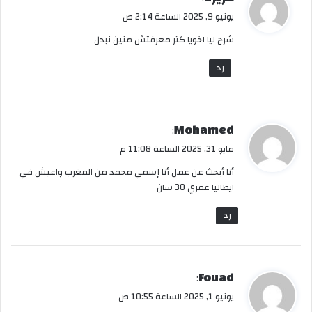
ق
يونيو 9, 2025 الساعة 2:14 ص
و
شرح ليا اخويا كتر معرفتش منين نبدل
ل
رد
ي
Mohamed
:
ق
مايو 31, 2025 الساعة 11:08 م
و
أنا أبحث عن عمل أنا إسمي محمد من المغرب واعيش في
ل
ايطاليا عمري 30 سان
رد
ي
Fouad
:
ق
يونيو 1, 2025 الساعة 10:55 ص
و