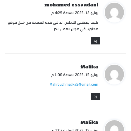
ي
mohamed essaadani
:
ق
يونيو 12, 2025 الساعة 4:29 م
و
كيف يمكنني التخلص ابد في هذه الصفحة من خلال موقع
ل
محتوى في مجال العمل الحر
رد
ي
Malika
:
ق
يونيو 15, 2025 الساعة 1:06 م
و
Mahrouchmalika5@gmail.com
ل
رد
ي
Malika
:
ق
يونيو 15, 2025 الساعة 1:07 م