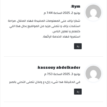
ي
Rym
:
ق
يونيو 2, 2025 الساعة 7:44 م
و
شكرا بزاف على المعلومات المفيدة فهاد المقال. صراحة
ل
استفدت بزاف و نتمنى مزيد من المواضيع بحال هكا اللي
كتعلم و تعاون الناس.
استمروا فهاد الخدمة الرائعة.
رد
ي
kassouy abdelkader
:
ق
يونيو 3, 2025 الساعة 7:53 م
و
في الحقيقة هدا شىء راىءع ولكن نتمنى التحلي بالصبر
ل
رد