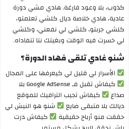
كذوب، بلا وعود فارغة. هادي مشي دورة
عادية، هادي خلاصة ديال كلشي تعلمتو،
كلشي جربتو، كلشي لي نفعني، وكلشي
لي خسرت فيه الوقت وبغيتك نتا تتفاداه.
شنو غادي تلقى فهاد الدورة؟
الأسرار لي قليل لي كيعرفها على المجال
كيفاش تقبل فـ Google AdSense بلا
صداع
كيفاش تجيب الترافيك للموقع
ديالك بلا متبقى ضايع
شنو هو النيش لي
حققت منو أرباح حقيقية
كيفاش درت
باش نحقق الربح بشكل مستمر