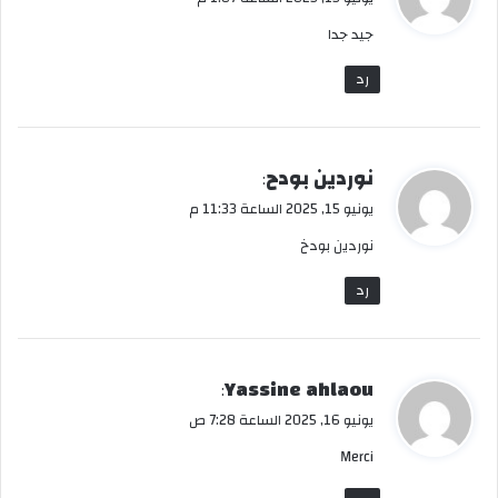
و
جيد جدا
ل
رد
ي
نوردين بودح
:
ق
يونيو 15, 2025 الساعة 11:33 م
و
نوردين بودخ
ل
رد
ي
Yassine ahlaou
:
ق
يونيو 16, 2025 الساعة 7:28 ص
و
Merci
ل