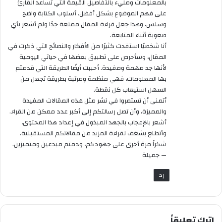
بالمعلومات ومليء بالتفاصيل القيمة التي تساعد القارئ
على فهم الموضوع بشكل أفضل. أسلوب الكتابة واضح
وسلس، وهذا جعل قراءة المقال ممتعة جدًا ولم أشعر بأي
صعوبة أثناء المتابعة.
أنا شخصيًا استفدت كثيرًا من الأفكار والنصائح التي ذكرت في
المقال، وسأحرص على تطبيق بعضها في حياتي اليومية
لأنها جد مهمة ومفيدة. أحببت أيضًا الطريقة التي قدمتم
بها المعلومات، فهي منظمة ومرتبة بطريقة تجعل من
السهل استيعاب كل نقطة.
أتمنى أن تستمروا في نشر مثل هذه المقالات المفيدة
والمميزة، وأن تصل رسالتكم إلى أكبر عدد ممكن من القراء.
أشعر بالإعجاب بالجهد المبذول في إعداد هذا المحتوى،
وأتطلع بشغف لقراءة المزيد من مقالاتكم المستقبلية.
شكراً مرة أخرى على جهودكم، ودمتم مبدعين ومتميزين.
— جميلة
رد
اترك تعليقاً