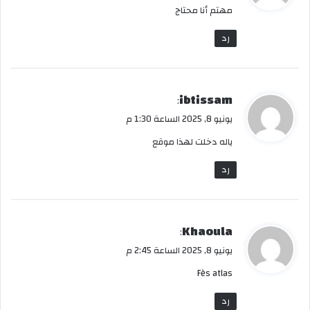
مهتم أنا محتاج
ل
رد
ي
ibtissam
:
ق
يونيو 8, 2025 الساعة 1:30 م
و
ياله دخلت لهذا موقع
ل
رد
ي
Khaoula
:
ق
يونيو 8, 2025 الساعة 2:45 م
و
Fès atlas
ل
رد