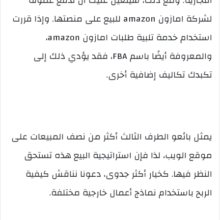
التجارية. ومع ذلك، سيتعين عليك أن تدفع عمولة
لشركة امازون amazon للبيع على منصتها. وإذا قررت
استخدام خدمة تلبية طلبات امازون amazon،
والمعروفة أيضًا باسم FBA، فقد يؤدي ذلك إلى
تكبدك تكاليف إضافية أخرى.
يمثل بائعو الطرف الثالث أكثر من نصف المبيعات على
موقع الويب، لذا فإن استراتيجية البيع هذه تستحق
النظر فيها. كخيار أكثر جدوى، دعونا نناقش كيفية
الربح باستخدام نماذج أعمال خارجية مختلفة.