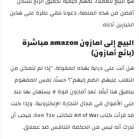
هو البيع للعملاء. لفهم كيفية تحقيق الربح بشكل
أفضل من هذه المنصة، دعونا نلقي نظرة على هذين
الخيارين أدناه.
البيع إلى امازون amazon مباشرة
(بائع أمازون)
هل أنت على دراية بهذه المقولة، “إذا لم تتمكن من
التغلب عليهم، انضم إليهم”؟ حسنًا، نفس المفهوم
ينطبق هنا أيضًا. تعد أمازون قوة لا يستهان بها عند
جني الأموال في مجال التجارة الإلكترونية. وإذا كنت
قد قرأت كتاب Art of War للكاتب Sun Tzu، فيجب أن
تدرك أنه ليس من الحكمة التنافس ضد عملاق.