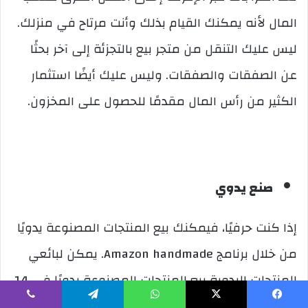
المال لأنه يمكنك القيام بذلك وأنت مرتاح في منزلك.
ليس عليك التنقل من متجر بيع بالتجزئة إلى آخر بحثًا
عن الصفقات والصفقات. وليس عليك أيضًا استثمار
الكثير من رأس المال مقدمًا للحصول على المخزون.
صنع يدوي
إذا كنت حرفيًا، فيمكنك بيع المنتجات المصنوعة يدويًا
من خلال برنامج Amazon handmade. يمكن لبائعي
المنتجات اليدوية بيع المنتجات المصنوعة يدويًا في 14
فئة، بما في ذلك الإكسسوارات والأحذية وحقائب اليد
يسبوك
‫X
واتساب
تيلقرام
ڤايبر