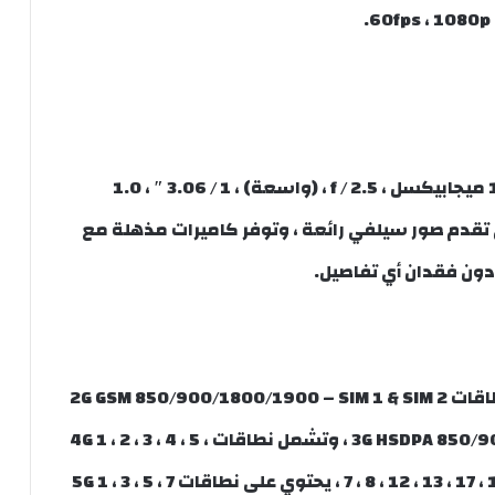
60fps ، 1080p 
شاومي 11T Pro لديه كاميرا سيلفي أحادية 16 ميجابيكسل ، f / 2.5 ، (واسعة) ، 1 / ​​3.06 ″ ، 1.0
 تقدم فيديو 1080p @ 30fps ، وهي تقدم صور سيلفي رائعة ، وتوفر كاميرات مذهلة مع
 دون فقدان أي تفاصيل.
Xiaomi 11T Pro جذابة وعصرية ، فهي تقدم نطاقات 2G GSM 850/900/1800/1900 – SIM 1 & SIM 2
، وتوفر نطاقات 3G HSDPA 850/900/1700 (AWS) / 1900/2100 ، وتشمل نطاقات 4G 1 ، 2 ، 3 ، 4 ، 5 ،
7 ، 8 ، 12 ، 13 ، 17 ، 18 ، 19 ، 20 ، 26 ، 28 ، 32 ، 38 ، 40 ، 41 ، 42 ، 66 ، يحتوي على نطاقات 5G 1 ، 3 ، 5 ، 7