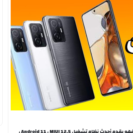
يقدم Xiaomi 11T Pro أداءً رائعًا دون أي تأخير ، فهو يقدم أحدث نظام تشغيل Android 11 ، MIUI 12.5 ،