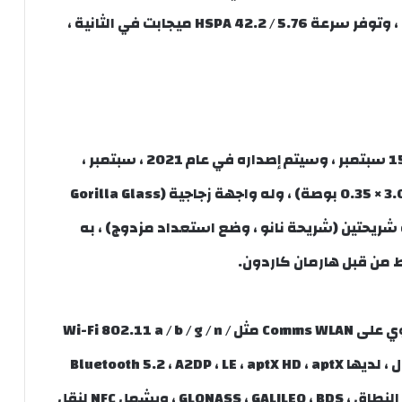
، 8 ، 20 ، 28 ، 38 ، 40 ، 41 ، 66 ، 77 ، 78 SA / NSA ، وتوفر سرعة HSPA 42.2 / 5.76 ميجابت في الثانية ،
تم الإعلان عن Xiaomi 11T Pro في عام 2021 ، 15 سبتمبر ، وسيتم إصداره في عام 2021 ، سبتمبر ،
بأبعاد جسم 164.1 × 76.9 × 8.8 ملم (6.46 × 3.03 × 0.35 بوصة) ، وله واجهة زجاجية (Gorilla Glass
، به شريحتين (شريحة نانو ، وضع استعداد مزدوج) ، به
من قبل هارمان كاردون.
عروض Xiaomi 11T Pro تبدو عصرية ، فهي تحتوي على Comms WLAN مثل Wi-Fi 802.11 a / b / g / n /
ac / 6 ، ثنائي النطاق ، Wi-Fi Direct ونقطة اتصال ، لديها Bluetooth 5.2 ، A2DP ، LE ، aptX HD ، aptX
Adaptive ، يحتوي على GPS ، مع A-GPS مزدوج النطاق ، GLONASS ، GALILEO ، BDS ، ويشمل NFC لنقل