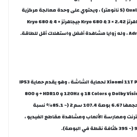
ويتضمن Qualcomm SM8350 Snapdragon 888 5G (5 نانومتر) ، ويحتوي على وحدة معالجة مركزية
قوية ، ويحتوي على ثماني النواة (1 × 2.84 جيجاهرتز Kryo 680 & 3 × 2.42 جيجاهرتز Kryo 680 & 4 ×
يوفر Xiaomi 11T Pro (2021) Corning Gorilla Glass Victus لحماية الشاشة ، وهو يقدم حماية IP53
والغبار ورذاذ الماء ، ويحتوي على AMOLED و Dolby Vision و 1B Colors و 120Hz و HDR10 + و 800
شمعة (النوع) و 1000 شمعة (الذروة) ، يبلغ حجمها 6.67 بوصة 107.4 سم 2 (~ 85.1٪ نسبة
ترنت وممارسة الألعاب ومشاهدة مقاطع الفيديو ،