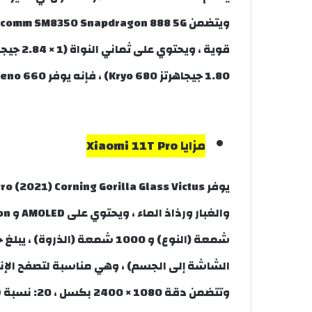
1.80 جيجاهرتز Kryo 680) ، فإنه يوفر Adreno 660 ، وله زوايا مشاهدة أفضل واستهلاك أقل للطاقة.
مزايا Xiaomi 11T Pro
الشاشة إلى الجسم) ، وهي مناسبة لتصفح الإن
وتتضمن دقة 1080 × 2400 بكسل ، 20: نسبة 9 (~ 395 كثافة نقطة في البوصة).