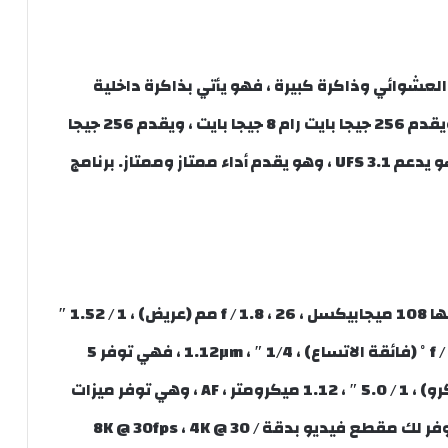
ذاكرة الوصول العشوائي وذاكرة كبيرة ، فهو يأتي بذاكرة داخلية
عالية بسعة 128 جيجا بايت و 8 جيجا بايت رام ، ويقدم 256 جيجا بايت رام 8 جيجا بايت ، ويقدم 256 جيجا
بايت 12 جيجا رام مفيد لأداء متعدد المهام ، وهو يدعم UFS 3.1 ، وهو يقدم أداء ممتاز وممتاز. برنامج
يقدم Xiaomi 11T Pro كاميرا أساسية ثلاثية ، بها 108 ميجابيكسل ، f / 1.8 ، 26 مم (عريض) ، 1 / ​​1.52 ″
، 0.7µm ، PDAF ، لديها 8 ميجابكسل ، f / 2.2 ، 120˚ (فائقة الاتساع) ، 1/4 ″ ، 1.12µm ، فهي توفر 5
ميجابكسل ، f / 2.4 ، 50 مم (تليفوتوغرافي ماكرو) ، 1 / ​​5.0 ″ ، 1.12 ميكرومتر ، AF ، وهي توفر ميزات
مثل فلاش LED مزدوج اللون ، HDR ، بانوراما ، يوفر لك مقطع فيديو بدقة 8K @ 30fps ، 4K @ 30 /