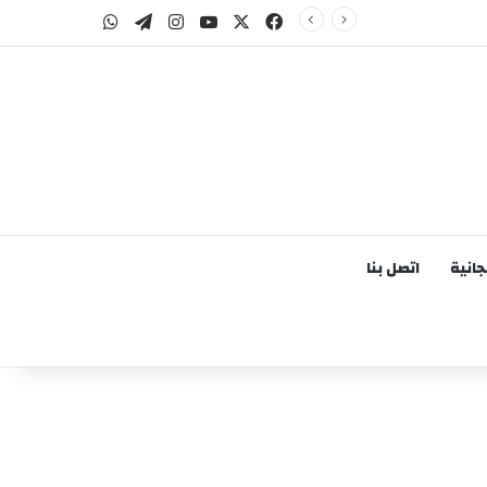
‫X
فيسبوك
‫YouTube
انستقرام
تيلقرام
واتساب
انية
اتصل بنا