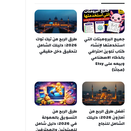
جميع البرومبتات التي
طرق الربح من تيك توك
استخدمتها لإنشاء
2026: دليلك الشامل
كتاب تلوين احترافي
لتحقيق دخل حقيقي
بالذكاء الاصطناعي
وبيعه على Etsy
(مجانًا)
أفضل طرق الربح من
طرق الربح من
أمازون 2026: دليلك
التسويق بالعمولة
الشامل للنجاح
في 2026: دليل شامل
للمبتدئين والمحترفين