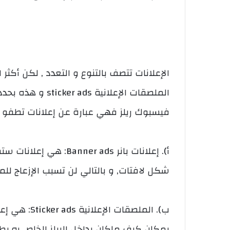
الملصقات الإعلاني
فيسبوك ريلز فهي عبارة عن إعلانات تطفو 
أ). إعلانات بانر  ads
شكل لافتات, و بالتالي لن تسبب الإزعاج للم
ب). الملصقات
بمكان كيف ماكان بداخل الريلز الخاص به,بطر