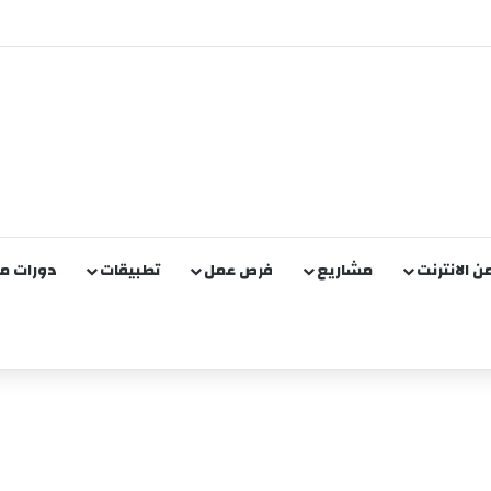
 بالذكاء الاصطناعي وبيعه على Etsy (مجانًا)
من الانترنت
مشاريع
فرص عمل
تطبيقات
دورات مج