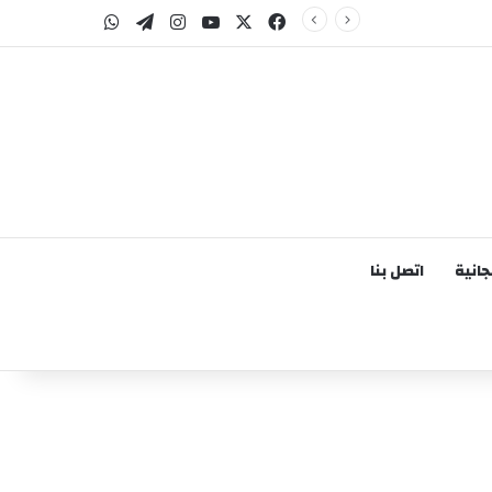
‫X
فيسبوك
‫YouTube
انستقرام
تيلقرام
واتساب
انية
اتصل بنا