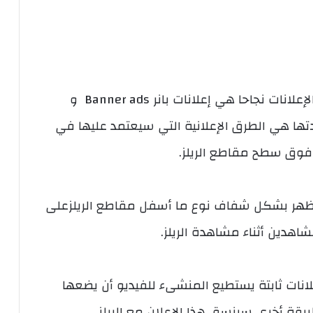
الإعلانات تتصف بالتنوع و التعدد , لكن أكثر الإعلانات نجاحا هي إعلانات بانر Banner ads و
ة sticker ads و هذه بحددتها هي الطرق الإعلانية التي سيعتمد عليها في
فوق سطح مقاطع الريلز.
Banner: هي إعلانات ستظهر بشكل شفاف نوع ما أسفل مقاطع الريلزعلى
شاهدين أثناء مشاهدة الريلز.
 الإعلانية Sticker ads: هي إعلانات ثابتة يستطيع المنشىء للفيديو أن يضعها
يقة أخرى سينسق هذا الإعلان مع الريلز.