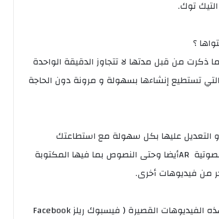
لتيك توك.
واها ؟
 ذكرت من قبل مدتها لا تتجاوز الدقيقة الواحدة
التي تستطيع إنشاءها بسهولة و مرونة دون الحاجة
و التعديل عليها بكل سهولة مع استطاعتك
لإضافة الصوتيات كالموسيقى و الثأثيرات الصوتية ARأيضا وحتى النصوص بما فيها المكتوبة
 من فيديوهات أخرى.
إذن في هذا المقال سنقوم بشرح شامل لهذه الفيديوهات القصيرة ( فيسبوك ريلز Facebook