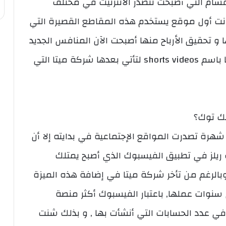
faceb هي إحدى الأقسام التي أصبحت تتصدر الأنترنيت في مختلف
 كانت أول موقع يستخدم هذه المقاطع القصيرة التي
ا و تحقيق الأرباح منها أصبحت الآن المنافس الجديد
بين التيك توك و الانستغرام و اليوتيوب أيضا باسم shorts videos لتأتي بعدها شركة ميتا التي
يك توك؟
رة تصدرت المواقع الإجتماعية في بدايته إلا أن
ريلز في تطبيق الفيسبوك الذي أصبح يمتلك
 وبالرغم من تأخر شركة ميتا في إضافة هذه الميزة
سنوات عملها, باعتبار الفيسبوك أكثر منصة
في عدد الحسابات التي أنشأت بها , و بذلك شنت