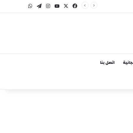
‫X
فيسبوك
‫YouTube
انستقرام
تيلقرام
واتساب
انية
اتصل بنا