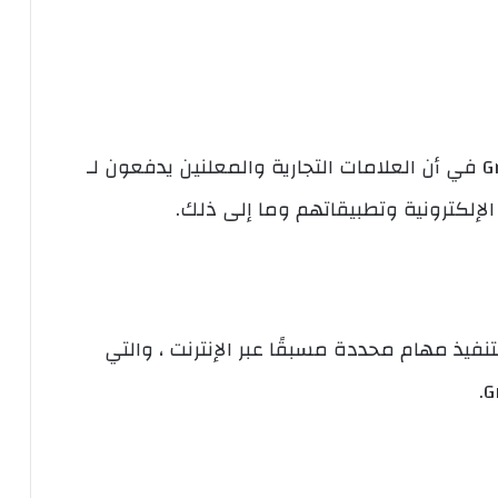
في الأساس ، تتمثل طريقة عمل GrabPoints في أن العلامات التجارية والمعلنين يدفعون لـ
 عندما تقوم بتنفيذ مهام محددة مسبقًا عبر الإنترنت ، والتي