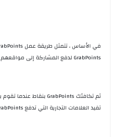
GrabPoints لدفع المشاركة إلى مواقعهم الإلكترونية وتطبيقاتهم وما إلى ذلك.
ثم تكافئك GrabPoints بنقاط
تفيد العلامات التجارية التي تدفع GrabPoints.