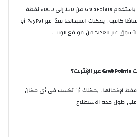
يمكن أن تختلف النقاط التي يمكنك كسبها باستخدام GrabPoints من 130 إلى 2000 نقطة
لكل مهمة ، حسب المهمة. عندما تكسب نقاطًا كافية ، يمكنك استبدالها نقدًا عبر PayPal أو
لتسوق عبر العديد من مواقع الويب.
نت؟
 فقط لإكمالها ، يمكنك أن تكسب في أي مكان