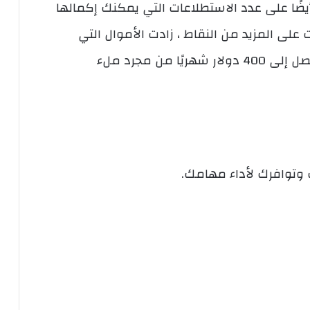
تمد المبلغ الذي تكسبه مع GrabPoints أيضًا على عدد الاستطلاعات التي يمكنك إكمالها
على المزيد من النقاط ، زادت الأموال التي
يمكنك كسبها. يكسب بعض الأشخاص ما يصل إلى 400 دولار شهريًا من مجرد ملء
وتوافرك لأداء مهامك.