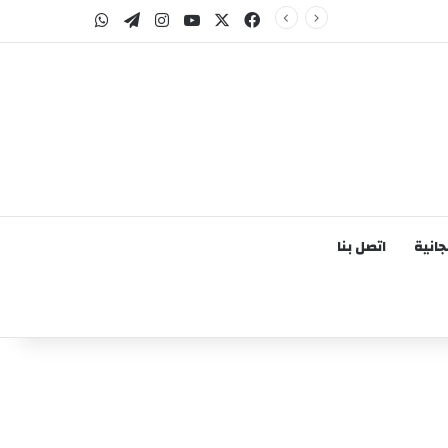
‫X
فيسبوك
‫YouTube
انستقرام
تيلقرام
واتساب
انية
اتصل بنا