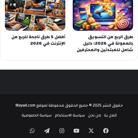
طرق الربح من التسويق
أفضل 5 طرق ناجحة للربح من
بالعمولة في 2026: دليل
الإنترنت في 2026
شامل للمبتدئين والمحترفين
حقوق النشر 2025 © جميع الحقوق محفوظة لموقع Maywil.com
اتصل بنا
من نحن
سياسة الاستخدام
سياسة الخصوصية
‫X
فيسبوك
‫YouTube
انستقرام
تيلقرام
واتساب