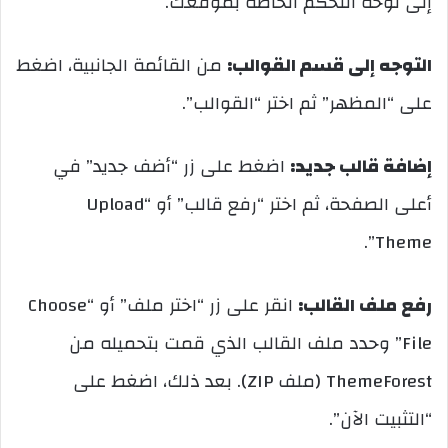
إلى لوحة التحكم الخاصة بموقعك.
التوجه إلى قسم القوالب:
من القائمة الجانبية، اضغط
على “المظهر” ثم اختر “القوالب”.
إضافة قالب جديد:
اضغط على زر “أضف جديد” في
أعلى الصفحة، ثم اختر “رفع قالب” أو “Upload
Theme”.
رفع ملف القالب:
انقر على زر “اختر ملف” أو “Choose
File” وحدد ملف القالب الذي قمت بتحميله من
ThemeForest (ملف ZIP). بعد ذلك، اضغط على
“التثبيت الآن”.