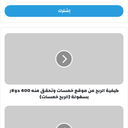
الإلكتروني
كيفية
الربح
من
موقع
خمسات
وتحقق
منه
400
دولار
بسهولة
كيفية الربح من موقع خمسات وتحقق منه 400 دولار
(الربح
بسهولة (الربح خمسات)
خمسات)
العملات
الرقمية
وهزيمنة
الدولار