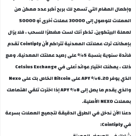
وإكمال المهام التي تسمح لك بربح أكبر عدد ممكن من
العملات للوصول إلى 30000 عملات أخرى أو 50000
لعملة البيتكوين. تذكر أنك لست مضطرًا للسحب ، فلا يزال
بإمكانك ترك عملاتك المعدنية تتراكم لأن Cointiply تقدم
فائدة سنوية بنسبة 5٪ على رصيد عملتك المعدنية. ومع
ذلك ، يمكنك اختيار عوائد أعلى في Celsius Exchange
الذي يوفر 6.20٪ APY على Bitcoin الخاص بك على Nexo
والذي يقدم ما يصل إلى 8٪ APY إذا اخترت تلقي اهتمامك
بعملات NEXO الأصلية.
دعنا الآن ندخل في الطرق الدقيقة لتجميع العملات بسرعة
في Cointiply: