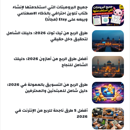
جميع البرومبتات التي استخدمتها لإنشاء
كتاب تلوين احترافي بالذكاء الاصطناعي
وبيعه على Etsy (مجانًا)
طرق الربح من تيك توك 2026: دليلك الشامل
لتحقيق دخل حقيقي
أفضل طرق الربح من أمازون 2026: دليلك
الشامل للنجاح
طرق الربح من التسويق بالعمولة في 2026:
دليل شامل للمبتدئين والمحترفين
أفضل 5 طرق ناجحة للربح من الإنترنت في
2026