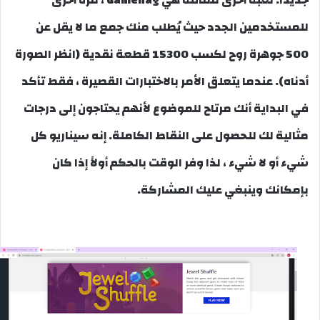
جديدًا. لعبة أخرى مماثلة هي Gamehag ، مرة أخرى
للمستخدمين الجدد حيث يُطلب منك جمع ما لا يقل عن
500 جوهرة روح لكسب 15300 قطعة نقدية (انظر الصورة
أدناه). عندما يتعلق الأمر بالاختبارات القصيرة ، فقط تأكد
في البداية أنك مرتاح للموضوع لأنهم يحتاجون إلى درجات
مثالية لك للحصول على النقاط الكاملة. إنه سيناريو كل
شيء أو لا شيء ، لذا وفر الوقت بالحكم أولاً إذا كان
بإمكانك وينبغي عليك المشاركة.