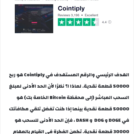
الهدف الرئيسي والرقم المستهدف في Cointiply هو ربح
50000 قطعة نقدية. لماذا ا؟ نظرًا لأن الحد الأدنى لمبلغ
السحب المباشر (إلى محفظة Bitcoin الخاصة بك) هو
50000 قطعة نقدية بينما إذا كنت تفضل تلقي مكافآتك
في DOGE و DOG و DASH ، فإن الحد الأدنى للسحب هو
30000 قطعة نقدية. تكمن الفكرة في القيام بالمهام