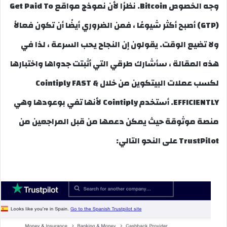
وجه الخصوص Bitcoin. نظرًا لأن نموذج مواقع Get Paid To
(GTP) أصبح أكثر شيوعًا ، فمن الضروري أيضًا أن تكون فعالاً
ولا تضيع الوقت. يقولون إن النجاح يحب السرعة ، لذا في
هذه المقالة ، سأشارك طرقي التي أثبتت جدواها واختبارها
لكسب عملات البيتكوين من خلال Cointiply FAST &
EFFICIENTLY. أستخدم Cointiply لأنها تفي بوعودها وهي
منصة موثوقة حيث يمكن دعمها من قبل المراجعين من
TrustPilot على النحو التالي: