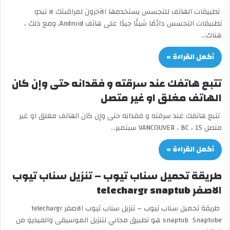
تطبيقات الهاتف للتجسس يستخدمها الآخرون لمراقبتك لا تبدو
تطبيقات التجسس دائمًا شيئًا جيدًا على هاتف Android. ومع ذلك ،
هناك…
أكمل القراءة »
تتبع هاتفك عند سرقته و فقدانه حتى وإن كان
الهاتف مغلق او غير متصل
تتبع هاتفك عند سرقته و فقدانه حتى وإن كان الهاتف مغلق او غير
متصل VANCOUVER ، BC ، 15 سبتمبر…
أكمل القراءة »
طريقة تحميل سناب تيوب – تنزيل سناب تيوب
الاصفر telechargr snaptub
طريقة تحميل سناب تيوب – تنزيل سناب تيوب الاصفر telechargr
snaptub Snaptube هو تطبيق مجاني لتنزيل الموسيقى والفيديو من