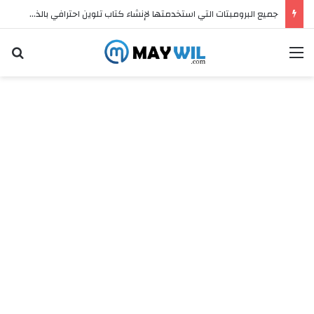
جميع البرومبتات التي استخدمتها لإنشاء كتاب تلوين احترافي بالذكاء الاصطناعي وبيعه على Etsy (مجانًا)
القائمة
ال