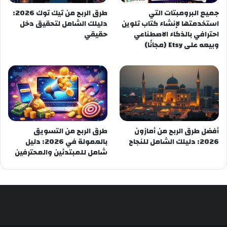
جميع البرومبتات التي
طرق الربح من تيك توك 2026:
استخدمتها لإنشاء كتاب تلوين
دليلك الشامل لتحقيق دخل
احترافي بالذكاء الاصطناعي
حقيقي
وبيعه على Etsy (مجانًا)
أفضل طرق الربح من أمازون
طرق الربح من التسويق
2026: دليلك الشامل للنجاح
بالعمولة في 2026: دليل
شامل للمبتدئين والمحترفين